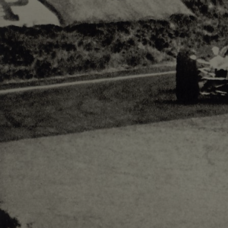
Adsense - F1 World
728x90