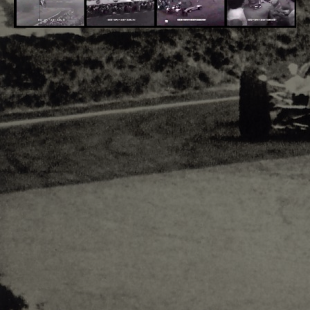
Adsense - F1 World
728x90