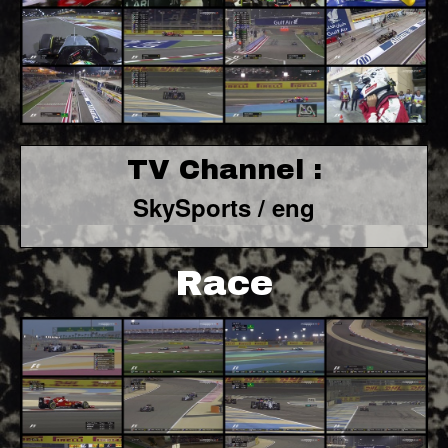
TV Channel :
SkySports / eng
Race