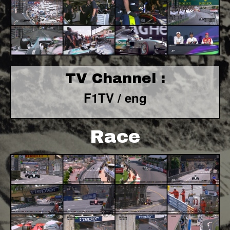
TV Channel :
F1TV / eng
Race