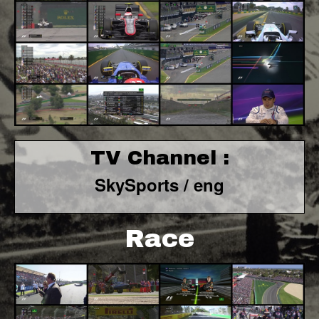
TV Channel :
SkySports / eng
Race